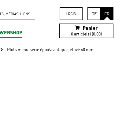
DE
FR
LOGIN
, MÉDIAS, LIENS
Panier
WEBSHOP
0 article(s) (0.00)
Plots menuiserie épicéa antique, étuvé 40 mm