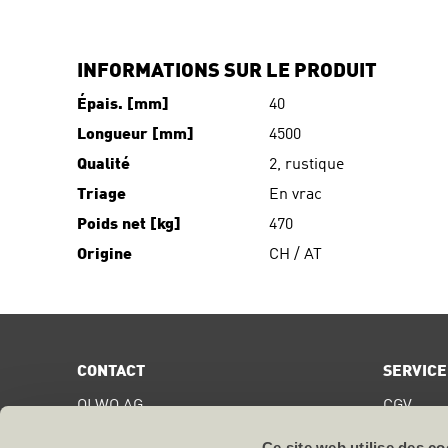
INFORMATIONS SUR LE PRODUIT
Épais. [mm]
40
Longueur [mm]
4500
Qualité
2, rustique
Triage
En vrac
Poids net [kg]
470
Origine
CH / AT
CONTACT
SERVICE
OLWO AG
CGV
Bollstrasse 68
Digital S
CH-3076
Worb
Ce site web utilise des co