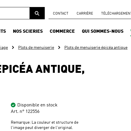
CONTACT
CARRIÈRE
TÉLÉCHARGEMENTS
ITS
NOS SCIERIES
COMMERCE
QUI SOMMES-NOUS
ciage
Plots de menuiserie
Plots de menuiserie épicéa antique
ÉPICÉA ANTIQUE,
Disponible en stock
Art. n° 122556
Remarque: La couleur et structure de
l'image peut diverger de l'original.