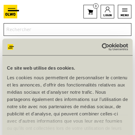
0
LOGIN
MENU
PLANCHES PARALLÈLES DOUGLAS,
40 X 220 MM
Ce site web utilise des cookies.
Les cookies nous permettent de personnaliser le contenu
et les annonces, d'offrir des fonctionnalités relatives aux
médias sociaux et d'analyser notre trafic. Nous
Disponible en stock
partageons également des informations sur l'utilisation de
Art. n° 142426
notre site avec nos partenaires de médias sociaux, de
publicité et d'analyse, qui peuvent combiner celles-ci
INFORMATIONS SUR LE PRODUIT
avec d'autres informations que vous leur avez fournies
ou qu'ils ont collectées lors de votre utilisation de leurs
Épais. [mm]
40